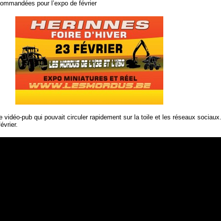
ommandées pour l’expo de février
idéo-pub qui pouvait circuler rapidement sur la toile et les réseaux sociau
évrier.