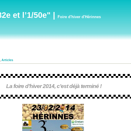
e et l’1/50e"
|
Foire d'hiver d'Hérinnes
,
Articles
▄▀▄▀▄▀▄▀▄▀▄▀
▄▀▄▀▄▀▄▀▄▀▄▀▄▀▄▀▄▀▄▀▄▀▄▀▄▀
▄▀▄▀▄▀▄▀▄▀▄▀▄▀▄▀▄▀
La foire d’hiver 2014, c’est déjà terminé !
▄▀▄▀▄▀▄▀▄▀▄▀
▄▀▄▀▄▀▄▀▄▀▄▀▄▀▄▀▄▀▄▀▄▀▄▀▄▀
▄▀▄▀▄▀▄▀▄▀▄▀▄▀▄▀▄▀