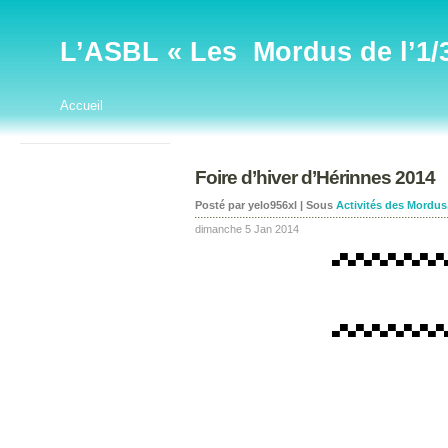
L’ASBL « Les Mordus de l’1/32
Accueil
Foire d’hiver d’Hérinnes 2014
Posté par yelo956xl | Sous
Activités des Mordus
dimanche 5 Jan 2014
▄▀▄▀▄▀▄▀▄▀▄▀▄▀
▄▀▄▀▄▀▄▀▄▀▄▀▄▀