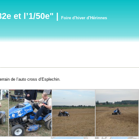
e et l’1/50e"
|
Foire d'hiver d'Hérinnes
errain de l’auto cross d’Esplechin.