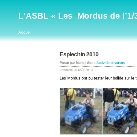
L’ASBL « Les Mordus de l’1/32
Accueil
Esplechin 2010
Posté par Marie | Sous
Activités diverses
vendredi 20 Août 2010
Les Mordus ont pu tester leur bolide sur le t