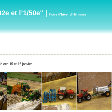
e et l’1/50e"
|
Foire d'hiver d'Hérinnes
de ces 15 et 16 janvier.