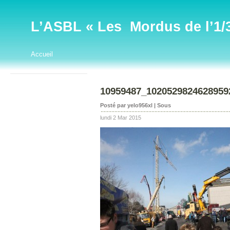
L’ASBL « Les Mordus de l’1/32
Accueil
10959487_1020529824628959
Posté par yelo956xl | Sous
lundi 2 Mar 2015