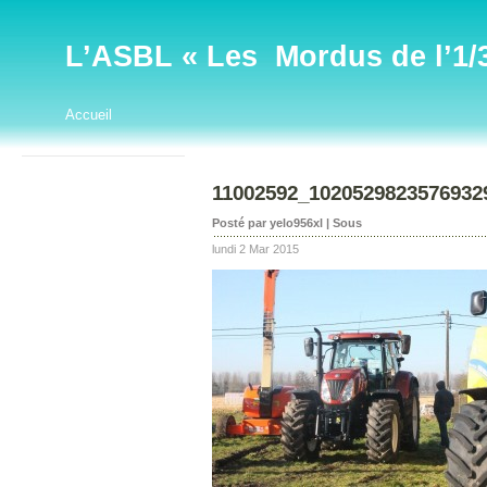
L’ASBL « Les Mordus de l’1/32
Accueil
11002592_1020529823576932
Posté par yelo956xl | Sous
lundi 2 Mar 2015