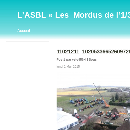
L’ASBL « Les Mordus de l’1/32
Accueil
11021211_1020533665260972
Posté par yelo956xl | Sous
lundi 2 Mar 2015