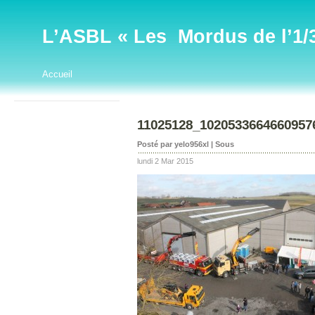
L’ASBL « Les Mordus de l’1/32
Accueil
11025128_1020533664660957
Posté par yelo956xl | Sous
lundi 2 Mar 2015