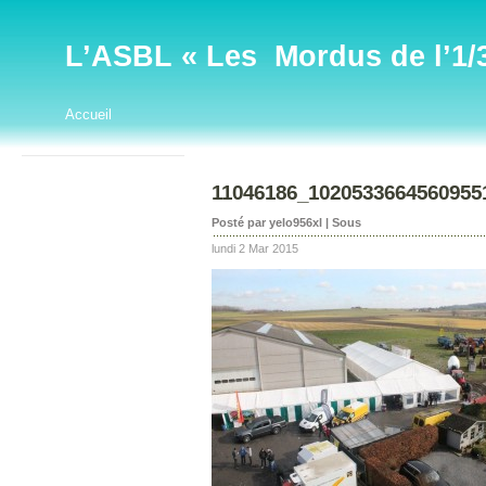
L’ASBL « Les Mordus de l’1/32
Accueil
11046186_1020533664560955
Posté par yelo956xl | Sous
lundi 2 Mar 2015