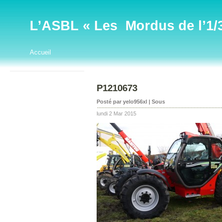
L’ASBL « Les Mordus de l’1/32
Accueil
P1210673
Posté par yelo956xl | Sous
lundi 2 Mar 2015