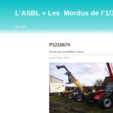
L’ASBL « Les Mordus de l’1/32
Accueil
P1210674
Posté par yelo956xl | Sous
lundi 2 Mar 2015