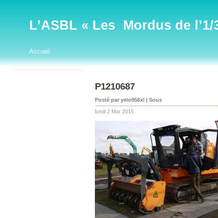
L’ASBL « Les Mordus de l’1/32
Accueil
P1210687
Posté par yelo956xl | Sous
lundi 2 Mar 2015