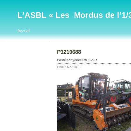
L’ASBL « Les Mordus de l’1/32
Accueil
P1210688
Posté par yelo956xl | Sous
lundi 2 Mar 2015