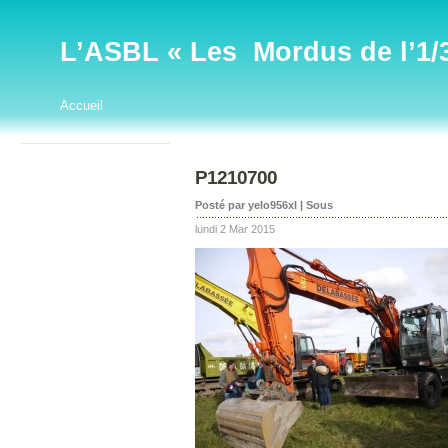
L’ASBL « Les Mordus de l’1/32
Accueil
P1210700
Posté par yelo956xl | Sous
lundi 2 Mar 2015