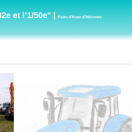
e et l’1/50e"
|
Foire d'hiver d'Hérinnes