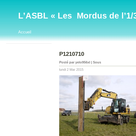
L’ASBL « Les Mordus de l’1/32
Accueil
P1210710
Posté par yelo956xl | Sous
lundi 2 Mar 2015