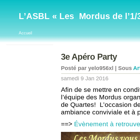
L’ASBL « Les Mordus de l’1/32
Accueil
3e Apéro Party
Posté par yelo956xl | Sous
Ar
samedi 9 Jan 2016
Afin de se mettre en condit
l’équipe des Mordus organ
de Quartes! L’occasion de 
ambiance conviviale et à 
==>
Évènement à retrouve