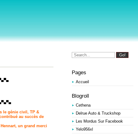
Pages
▀▄▀▄
Accueil
Blogroll
▄▀▄▀▄
Cethena
s le génie civil, TP &
Delrue Auto & Truckshop
 contribué au succès de
Les Mordus Sur Facebook
 Hennart
, un grand merci
Yelo956xl