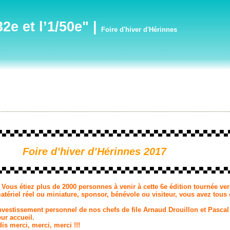
e et l’1/50e"
|
Foire d'hiver d'Hérinnes
▀▄▀▄▀▄▀▄▀▄▀▄▀▄▀▄▀▄▀▄▀▄▀▄▀▄▀▄▀▄▀▄▀▄▀▄▀▄▀▄▀▄▀▄▀▄▀▄▀▄▀▄▀▄▀▄
Foire d’hiver d’Hérinnes 2017
▄▀▄▀▄▀▄▀▄▀▄▀▄▀▄▀▄▀▄▀▄▀▄▀▄▀▄▀▄▀▄▀▄▀▄▀▄▀▄▀▄▀▄▀▄▀▄▀▄▀▄▀▄▀▄▀
! Vous étiez plus de 2000 personnes à venir à cette 6e édition tournée ver
ériel réel ou miniature, sponsor, bénévole ou visiteur, vous avez tous
investissement personnel de nos chefs de file
Arnaud Drouillon
et
Pascal
ur accueil.
s merci, merci, merci !!!