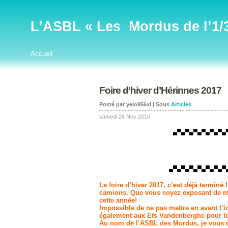
L’ASBL « Les Mordus de l’1/32
Accueil
Foire d’hiver d’Hérinnes 2017
Posté par yelo956xl | Sous
Articles
samedi 26 Nov 2016
▄▀▄▀▄▀▄▀▄▀▄▀▄
▄▀▄▀▄▀▄▀▄▀▄▀▄▀
La foire d’hiver 2017, c’est déjà terminé 
camions. Que vous soyez exposant de mat
cette année!
Impossible de ne pas mettre en avant l’
également aux Ets Vandenberghe pour le
Au nom de l’ASBL des Mordus, je vous di