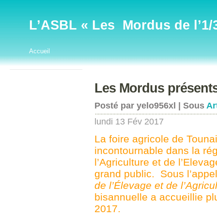
L’ASBL « Les Mordus de l’1/32
Accueil
Les Mordus présents
Posté par yelo956xl | Sous
Ar
lundi 13 Fév 2017
La foire agricole de Touna
incontournable dans la rég
l’Agriculture et de l’Eleva
grand public. Sous l’appe
de l’Élevage et de l’Agricu
bisannuelle a accueillie p
2017.