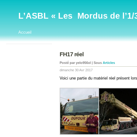
L’ASBL « Les Mordus de l’1/32
Accueil
FH17 réel
Posté par yelo956xl | Sous
Articles
dimanche 30 Avr 2017
Voici une partie du matériel réel présent lor