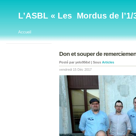
L’ASBL « Les Mordus de l’1/32
Accueil
Don et souper de remerciemen
Posté par yelo956xl | Sous
Articles
vendredi 15 Déc 2017