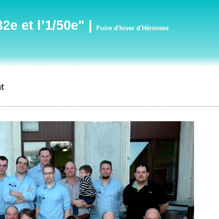
e et l’1/50e"
|
Foire d'hiver d'Hérinnes
t