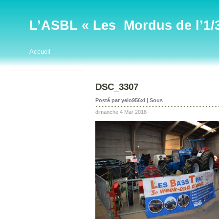
L’ASBL « Les Mordus de l’1/32
Accueil
DSC_3307
Posté par yelo956xl | Sous
dimanche 4 Mar 2018