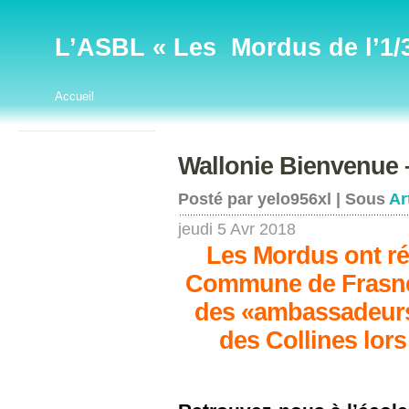
L’ASBL « Les Mordus de l’1/32
Accueil
Wallonie Bienvenue 
Posté par yelo956xl | Sous
Ar
jeudi 5 Avr 2018
Les Mordus ont ré
Commune de Frasnes
des «ambassadeurs»
des Collines lor