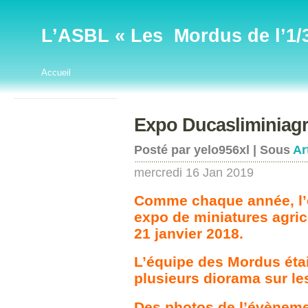
L’ASBL « Les Mordus de l’1/32
Accueil
Expo Ducasliminiagr
Posté par yelo956xl | Sous
Ar
mercredi 16 Jan 2019
Comme chaque année, l’é
expo de miniatures agrico
21 janvier 2018.
L’équipe des Mordus éta
plusieurs diorama sur les
Des photos de l’évènemen