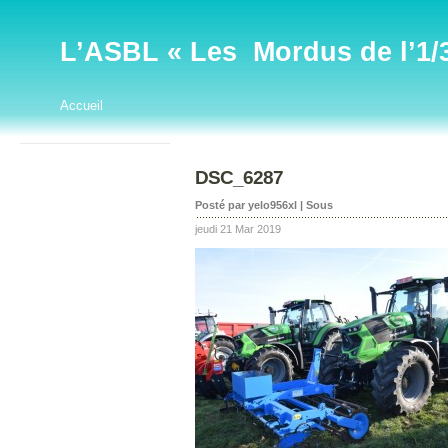
L’ASBL « Les Mordus de l’1/32
Accueil
DSC_6287
Posté par yelo956xl | Sous
jeudi 21 Mar 2019