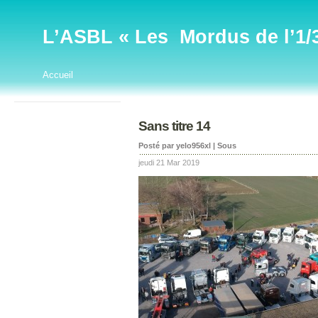
L’ASBL « Les Mordus de l’1/32
Accueil
Sans titre 14
Posté par yelo956xl | Sous
jeudi 21 Mar 2019